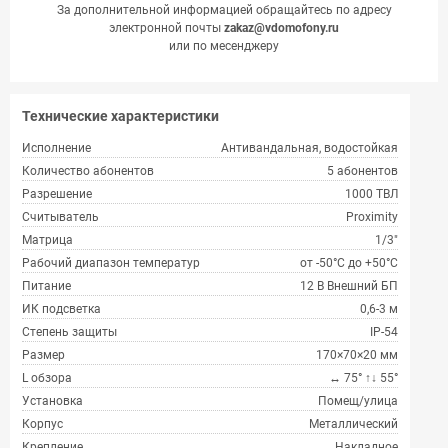
За дополнительной информацией обращайтесь по адресу
электронной почты
zakaz@vdomofony.ru
или по месенджеру
Технические характеристики
Исполнение
Антивандальная, водостойкая
Количество абонентов
5 абонентов
Разрешение
1000 ТВЛ
Cчитыватель
Proximity
Матрица
1/3"
Рабочий диапазон температур
от -50°C до +50°C
Питание
12 В Внешний БП
ИК подсветка
0,6-3 м
Степень защиты
IP-54
Размер
170×70×20 мм
L обзора
↔ 75° ↑↓ 55°
Установка
Помещ/улица
Корпус
Металлический
Крепление
Накладное