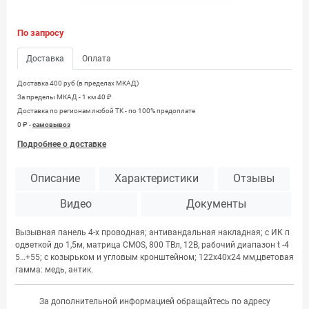
По запросу
Доставка
Оплата
Доставка 400 руб (в пределах МКАД)
За пределы МКАД - 1 км 40 ₽
Доставка по регионам любой TK - по 100% предоплате
0 ₽ -
самовывоз
Подробнее о доставке
Описание
Характеристики
Отзывы
Видео
Документы
Вызывная панель 4-х проводная; антивандальная накладная; с ИК п
одветкой до 1,5м, матрица CMOS, 800 ТВл, 12В, рабочий диапазон t -4
5…+55; с козырьком и угловым кронштейном; 122х40х24 мм,цветовая
гамма: медь, антик.
За дополнительной информацией обращайтесь по адресу