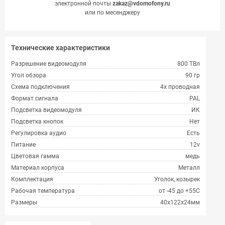
электронной почты
zakaz@vdomofony.ru
или по месенджеру
Технические характеристики
Разрешение видеомодуля
800 ТВл
Угол обзора
90 гр
Схема подключения
4х проводная
Формат сигнала
PAL
Подсветка видеомодуля
ИК
Подсветка кнопок
Нет
Регулировка аудио
Есть
Питание
12v
Цветовая гамма
медь
Материал корпуса
Металл
Комплектация
Уголок, козырек
Рабочая температура
от -45 до +55С
Размеры
40х122х24мм