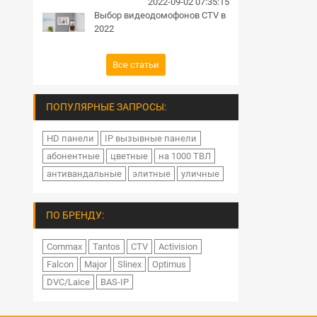
2022-09-02 07:35:15
Выбор видеодомофонов CTV в
2022
Все статьи
ПОПУЛЯРНЫЕ ЗАПРОСЫ:
HD панели
IP вызывные панели
абонентные
цветные
на 1000 ТВЛ
антивандальные
элитные
уличные
ПО БРЕНДУ:
Commax
Tantos
CTV
Activision
Falcon
Major
Slinex
Optimus
DVC/Laice
BAS-IP