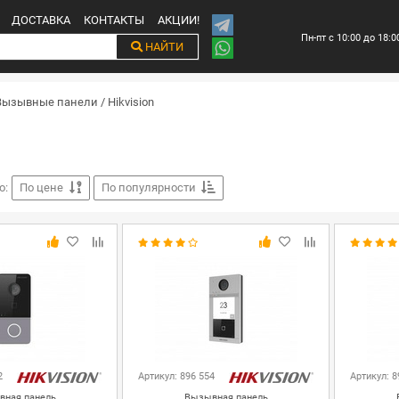
ДОСТАВКА
КОНТАКТЫ
АКЦИИ!
Пн-пт с 10:00 до 18:0
НАЙТИ
Вызывные панели
/
Hikvision
о:
По цене
По популярности
2
Артикул: 896 554
Артикул: 8
ная панель
Вызывная панель