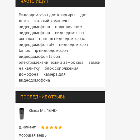
ЧАСТО ИЩУТ
Видеодомофон для квартиры
для
дома
готовый комплект
видеодомофона
подключение
видеодомофона
видеодомофон
commax
панель видеодомофона
видеодомофон ctv
видеодомофон
tantos
ip видеодомофон
видеодомофон falcon
электромеханический замок cisa
замок
на калитку
блок сопряжения
домофона
камера для
видеодомофона
ПОСЛЕДНИЕ ОТЗЫВЫ
Slinex ML-16HD
Клиент
Хорошая вещь