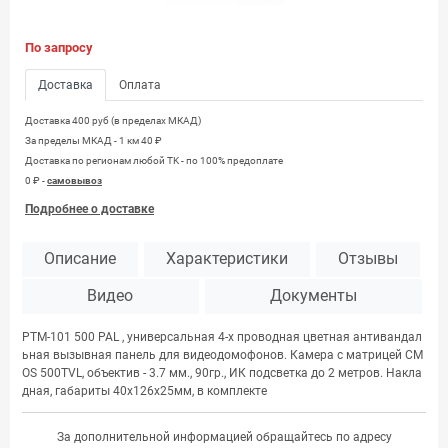
По запросу
Доставка
Оплата
Доставка 400 руб (в пределах МКАД)
За пределы МКАД - 1 км 40 ₽
Доставка по регионам любой TK - по 100% предоплате
0 ₽ -
самовывоз
Подробнее о доставке
Описание
Характеристики
Отзывы
Видео
Документы
РТМ-101 500 PAL , универсальная 4-х проводная цветная антивандал
ьная вызывная панель для видеодомофонов. Камера с матрицей СM
OS 500TVL, объектив - 3.7 мм., 90гр., ИК подсветка до 2 метров. Накла
дная, габариты 40х126х25мм, в комплекте
За дополнительной информацией обращайтесь по адресу