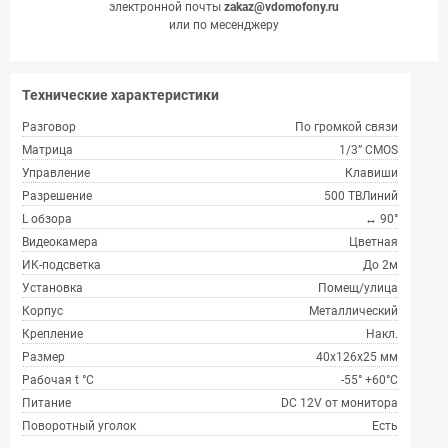
электронной почты
zakaz@vdomofony.ru
или по месенджеру
Технические характеристики
Разговор
По громкой связи
Матрица
1/3” CMOS
Управление
Клавиши
Разрешение
500 ТВЛиний
L обзора
↔ 90°
Видеокамера
Цветная
ИК-подсветка
До 2м
Установка
Помещ/улица
Корпус
Металлический
Крепление
Накл.
Размер
40х126х25 мм
Рабочая t °С
-55° +60°С
Питание
DC 12V от монитора
Поворотный уголок
Есть