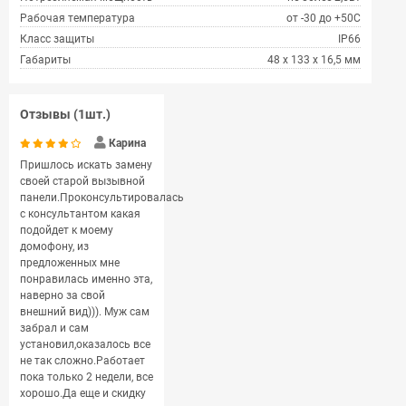
Рабочая температура
от -30 до +50С
Класс защиты
IP66
Габариты
48 x 133 x 16,5 мм
Отзывы (1шт.)
Карина
Пришлось искать замену
своей старой вызывной
панели.Проконсультировалась
с консультантом какая
подойдет к моему
домофону, из
предложенных мне
понравилась именно эта,
наверно за свой
внешний вид))). Муж сам
забрал и сам
установил,оказалось все
не так сложно.Работает
пока только 2 недели, все
хорошо.Да еще и скидку