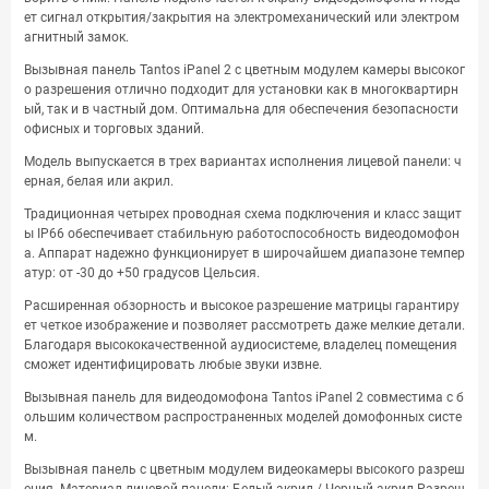
ет сигнал открытия/закрытия на электромеханический или электром
агнитный замок.
Вызывная панель Tantos iPanel 2 с цветным модулем камеры высоког
о разрешения отлично подходит для установки как в многоквартирн
ый, так и в частный дом. Оптимальна для обеспечения безопасности
офисных и торговых зданий.
Модель выпускается в трех вариантах исполнения лицевой панели: ч
ерная, белая или акрил.
Традиционная четырех проводная схема подключения и класс защит
ы IP66 обеспечивает стабильную работоспособность видеодомофон
а. Аппарат надежно функционирует в широчайшем диапазоне темпер
атур: от -30 до +50 градусов Цельсия.
Расширенная обзорность и высокое разрешение матрицы гарантиру
ет четкое изображение и позволяет рассмотреть даже мелкие детали.
Благодаря высококачественной аудиосистеме, владелец помещения
сможет идентифицировать любые звуки извне.
Вызывная панель для видеодомофона Tantos iPanel 2 совместима с б
ольшим количеством распространенных моделей домофонных систе
м.
Вызывная панель с цветным модулем видеокамеры высокого разреш