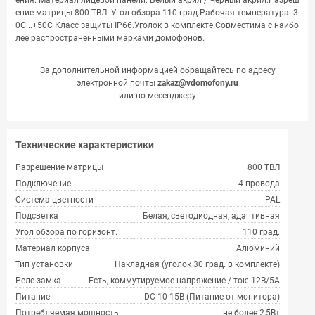
ения. Материал лицевой панели: Белый акрил / Черный акрил.Разреш
ение матрицы 800 ТВЛ. Угол обзора 110 град.Рабочая температура -3
0С...+50С Класс защиты IP66.Уголок в комплекте.Совместима с наибо
лее распространенными марками домофонов.
За дополнительной информацией обращайтесь по адресу
электронной почты
zakaz@vdomofony.ru
или по месенджеру
Технические характеристики
Разрешение матрицы
800 ТВЛ
Подключение
4 провода
Система цветности
PAL
Подсветка
Белая, светодиодная, адаптивная
Угол обзора по горизонт.
110 град.
Материал корпуса
Алюминий
Тип установки
Накладная (уголок 30 град. в комплекте)
Реле замка
Есть, коммутируемое напряжение / ток: 12В/5А
Питание
DC 10-15В (Питание от монитора)
Потребляемая мощность
не более 2,5Вт