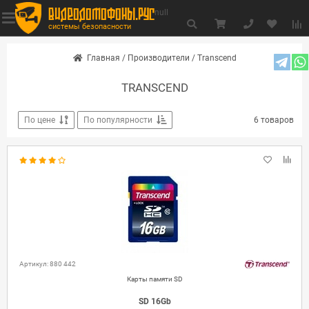
видеодомофоны.рус
null
системы безопасности
Главная
/
Производители
/
Transсend
TRANSСEND
По цене
По популярности
6 товаров
Артикул: 880 442
Карты памяти SD
SD 16Gb