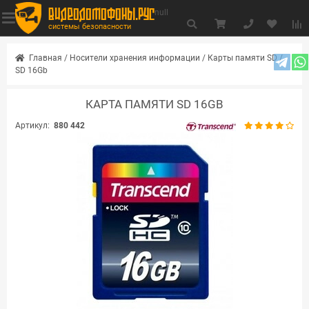
видеодомофоны.рус
null
системы безопасности
Главная
/
Носители хранения информации
/
Карты памяти SD
/
SD 16Gb
КАРТА ПАМЯТИ SD 16GB
Артикул:
880 442